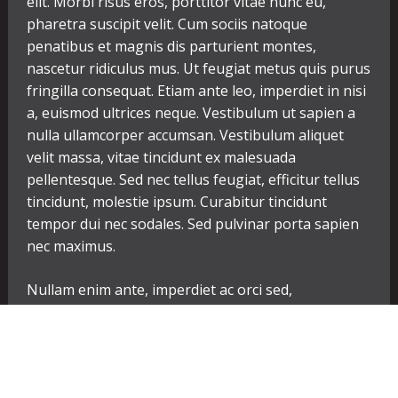
elit. Morbi risus eros, porttitor vitae nunc eu,
pharetra suscipit velit. Cum sociis natoque
penatibus et magnis dis parturient montes,
nascetur ridiculus mus. Ut feugiat metus quis purus
fringilla consequat. Etiam ante leo, imperdiet in nisi
a, euismod ultrices neque. Vestibulum ut sapien a
nulla ullamcorper accumsan. Vestibulum aliquet
velit massa, vitae tincidunt ex malesuada
pellentesque. Sed nec tellus feugiat, efficitur tellus
tincidunt, molestie ipsum. Curabitur tincidunt
tempor dui nec sodales. Sed pulvinar porta sapien
nec maximus.
Nullam enim ante, imperdiet ac orci sed,
condimentum vestibulum eros. Vivamus porta arcu
in eros fermentum, ac laoreet ex tincidunt. Nam
non lectus placerat magna sollicitudin lacinia.
Aliquam tristique accumsan lacinia. Vivamus vitae